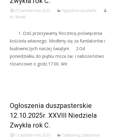
Zwykła rok C.
25 października 2025
Ogłoszenia parafialne
Ks. Witold
1 .Dziś przeżywamy Rocznicę poświęcenia
kościoła własnego. Modlimy się za fundatorów i
budowniczych naszej świątyni. 2.Od
poniedziałku do piątku msza św. i nabożeństwo
różańcowe o godz.17.00. We
Read More…
Ogłoszenia duszpasterskie
12.10.2025r. XXVIII Niedziela
Zwykła rok C.
13 października 2025
Ogłoszenia
,
Ogłoszenia