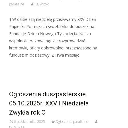
parafialne
Ks. Witold
1.W dzisiejszą niedzielę przeżywamy XXV Dzień
Papieski. Po mszach św. zbiórka do puszek na
Fundację Dzieła Nowego Tysiąclecia. Nasza
wspólnota oazowa będzie rozprowadzać
kremówki, ofiary dobrowolne, przeznaczone na
fundusz młodzieżowy. 2.Trwa miesiąc
Read More…
Ogłoszenia duszpasterskie
05.10.2025r. XXVII Niedziela
Zwykła rok C
6 października 2025
Ogłoszenia parafialne
Ks. Witold