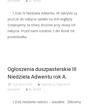
parafialne
Ks. Witold
1.Dziś IV Niedziela Adwentu. W zakrystii są
jeszcze do nabycia opłatki na stół wigilijny.
Dziękujemy za ofiary złożone przy okazji ich
nabycia. Przed nami ostatnie 3 dni Rorat od
poniedziałku
Read More…
Ogłoszenia duszpasterskie III
Niedziela Adwentu rok A.
16 grudnia 2025
Ogłoszenia
,
Ogłoszenia
parafialne
Ks. Witold
1.Dziś niedziela radości – Gaudete . Zbliżamy