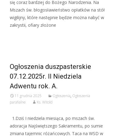
się coraz bardziej do Bożego Narodzenia. Na
Mszach św. błogosławieństwo opłatków na stół
wigilijny, które następnie będzie można nabyć w
zakrystii, ofiary złożone
Read More…
Ogłoszenia duszpasterskie
07.12.2025r. II Niedziela
Adwentu rok. A.
11 grudnia 2025
Ogłoszenia
,
Ogłoszenia
parafialne
Ks. Witold
1.Dziś I niedziela miesiąca, po mszach św.
adoracja Najświętszego Sakramentu, po sumie
zmiana tajemnic różańcowych. Taca na WSD w