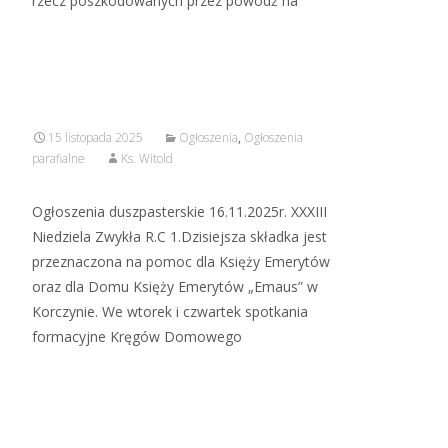
rzecz poszkodowanych przez powódź na
Read More…
15 listopada 2025
Ogłoszenia
,
Ogłoszenia
parafialne
Ks. Witold
Ogłoszenia duszpasterskie 16.11.2025r. XXXIII
Niedziela Zwykła R.C 1.Dzisiejsza składka jest
przeznaczona na pomoc dla Księży Emerytów
oraz dla Domu Księży Emerytów „Emaus” w
Korczynie. We wtorek i czwartek spotkania
formacyjne Kręgów Domowego
Read More…