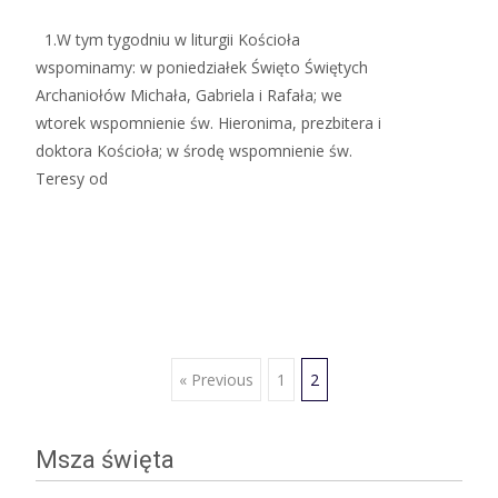
1.W tym tygodniu w liturgii Kościoła
wspominamy: w poniedziałek Święto Świętych
Archaniołów Michała, Gabriela i Rafała; we
wtorek wspomnienie św. Hieronima, prezbitera i
doktora Kościoła; w środę wspomnienie św.
Teresy od
Read More…
Posts
« Previous
1
2
navigation
Msza święta