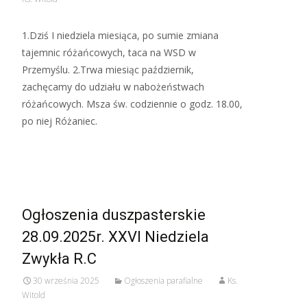
1.Dziś I niedziela miesiąca, po sumie zmiana
tajemnic różańcowych, taca na WSD w
Przemyślu. 2.Trwa miesiąc październik,
zachęcamy do udziału w nabożeństwach
różańcowych. Msza św. codziennie o godz. 18.00,
po niej Różaniec.
Read More…
Ogłoszenia duszpasterskie
28.09.2025r. XXVI Niedziela
Zwykła R.C
30 września 2025
Ogłoszenia parafialne
Ks.
Witold