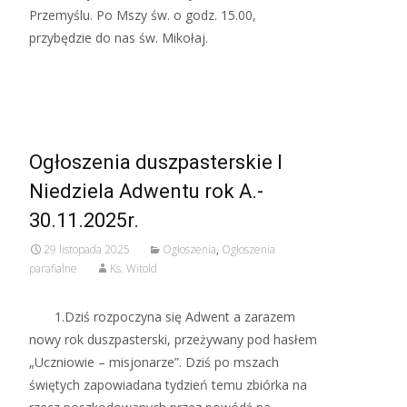
Przemyślu. Po Mszy św. o godz. 15.00,
przybędzie do nas św. Mikołaj.
Read More…
Ogłoszenia duszpasterskie I
Niedziela Adwentu rok A.-
30.11.2025r.
29 listopada 2025
Ogłoszenia
,
Ogłoszenia
parafialne
Ks. Witold
1.Dziś rozpoczyna się Adwent a zarazem
nowy rok duszpasterski, przeżywany pod hasłem
„Uczniowie – misjonarze”. Dziś po mszach
świętych zapowiadana tydzień temu zbiórka na