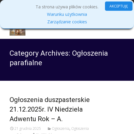
MENU
AKCEPTUJĘ
Ta strona używa plików cookies.
Warunku użytkownia
Zarządzanie cookies
Category Archives: Ogłoszenia
parafialne
Ogłoszenia duszpasterskie
21.12.2025r. IV Niedziela
Adwentu Rok – A.
21 grudnia 2025
Ogłoszenia
,
Ogłoszenia