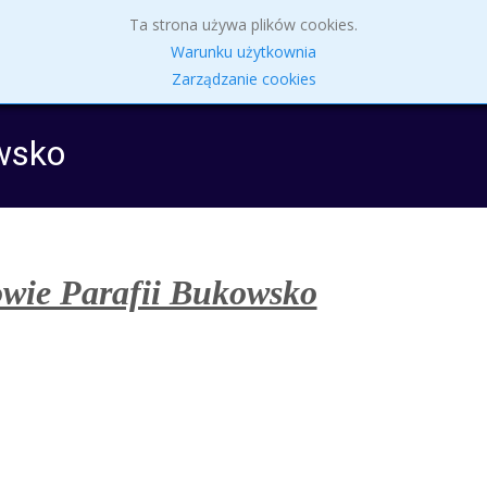
Skip
Ta strona używa plików cookies.
to
Parafia
Intencje Mszalne 27.07 – 2.08.2026 r.
Sakr
Warunku użytkownia
content
Zarządzanie cookies
wsko
owie Parafii Bukowsko