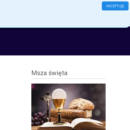
AKCEPTUJĘ
Search
amenty
Grupy
Kontakt
Log In
for:
Msza święta