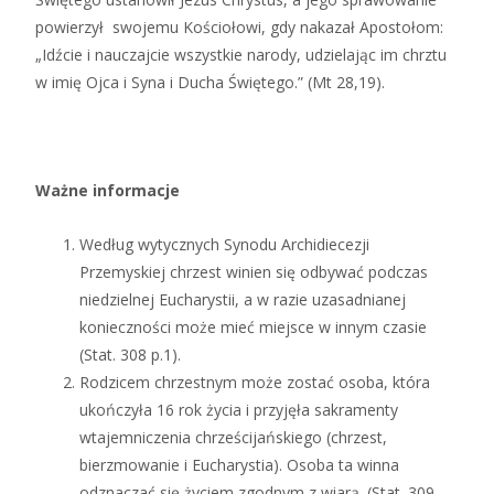
powierzył swojemu Kościołowi, gdy nakazał Apostołom:
„Idźcie i nauczajcie wszystkie narody, udzielając im chrztu
w imię Ojca i Syna i Ducha Świętego.” (Mt 28,19).
Ważne informacje
Według wytycznych Synodu Archidiecezji
Przemyskiej chrzest winien się odbywać podczas
niedzielnej Eucharystii, a w razie uzasadnianej
konieczności może mieć miejsce w innym czasie
(Stat. 308 p.1).
Rodzicem chrzestnym może zostać osoba, która
ukończyła 16 rok życia i przyjęła sakramenty
wtajemniczenia chrześcijańskiego (chrzest,
bierzmowanie i Eucharystia). Osoba ta winna
odznaczać się życiem zgodnym z wiarą. (Stat. 309