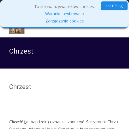
MENU
AKCEPTUJĘ
Ta strona używa plików cookies.
Warunku użytkownia
Zarządzanie cookies
Chrzest
Chrzest
Chrzcić
(gr. baptizein) oznacza: zanurzyć. Sakrament Chrztu
Świętego ustanowił Jezus Chrystus, a jego sprawowanie