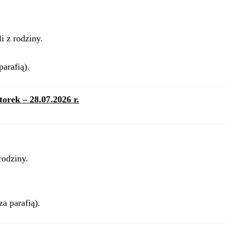
i z rodziny.
arafią).
orek – 28.07.2026 r.
rodziny.
a parafią).