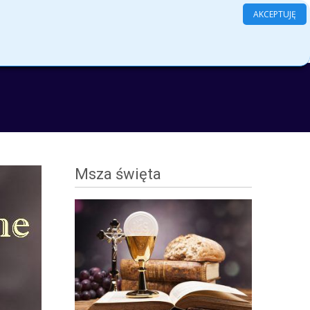
AKCEPTUJĘ
Search
amenty
Grupy
Kontakt
Log In
for:
Msza święta