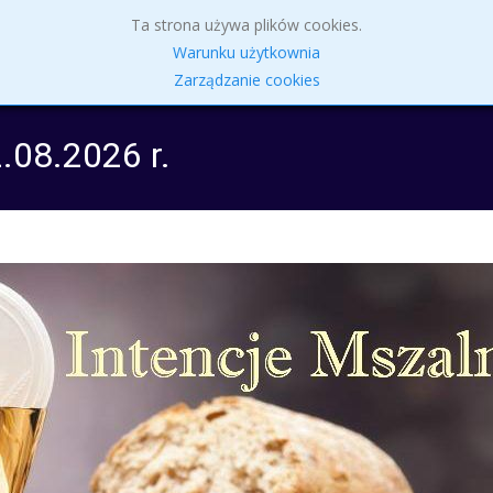
Skip
Ta strona używa plików cookies.
to
Parafia
Intencje Mszalne 27.07 – 2.08.2026 r.
Sakr
Warunku użytkownia
content
Zarządzanie cookies
.08.2026 r.