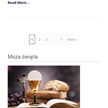
Read More…
Posts
1
2
3
…
7
Next »
navigation
Msza święta