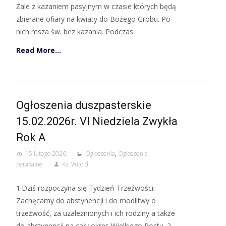
Żale z kazaniem pasyjnym w czasie których będą
zbierane ofiary na kwiaty do Bożego Grobu. Po
nich msza św. bez kazania. Podczas
Read More…
Ogłoszenia duszpasterskie
15.02.2026r. VI Niedziela Zwykła
Rok A
15 lutego 2026
Ogłoszenia
,
Ogłoszenia
parafialne
Ks. Witold
1.Dziś rozpoczyna się Tydzień Trzeźwości.
Zachęcamy do abstynencji i do modlitwy o
trzeźwość, za uzależnionych i ich rodziny a także
do abstynencji na cały okres Wielkiego Postu. 2.