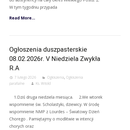
W tym tygodniu przypada
Read More…
Ogłoszenia duszpasterskie
08.02.2026r. V Niedziela Zwykła
R.A
7 lutego 2026
Ogłoszenia
,
Ogłoszenia
parafialne
Ks. Witold
1.Dziś druga niedziela miesiąca. 2.We wtorek
wspomnienie św. Scholastyki, dziewicy. W środę
wspomnienie NMP z Lourdes – Światowy Dzień
Chorego . Pamiętajmy o modlitwie w intencji
chorych oraz