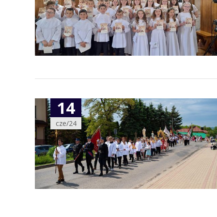
14
cze/24