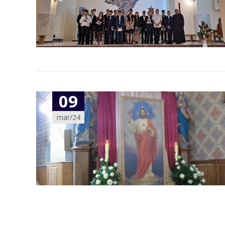
09
mar/24