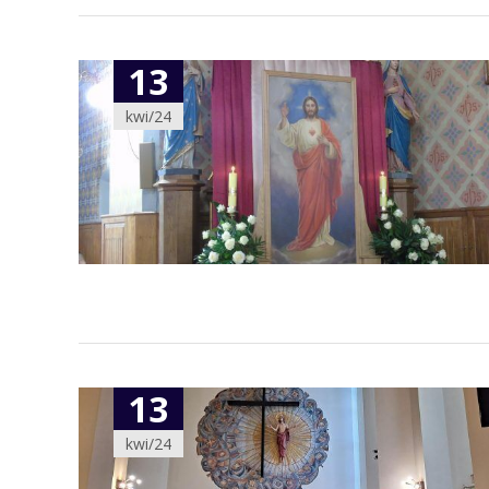
13
kwi/24
13
kwi/24