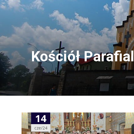
Kościół Parafialny
14
cze/24