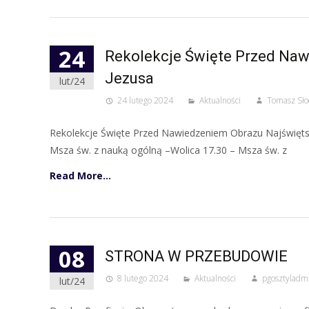
24
Rekolekcje Święte Przed Na
Jezusa
lut/24
24 lutego 2024
Aktualności
Tomasz Sło
Rekolekcje Święte Przed Nawiedzeniem Obrazu Najświętsz
Msza św. z nauką ogólną –Wolica 17.30 – Msza św. z
Read More…
08
STRONA W PRZEBUDOWIE
8 lutego 2024
Aktualności
pgosztyladm
lut/24