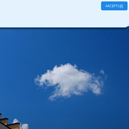
AKCEPTUJĘ
Search
amenty
Grupy
Kontakt
Log In
for: