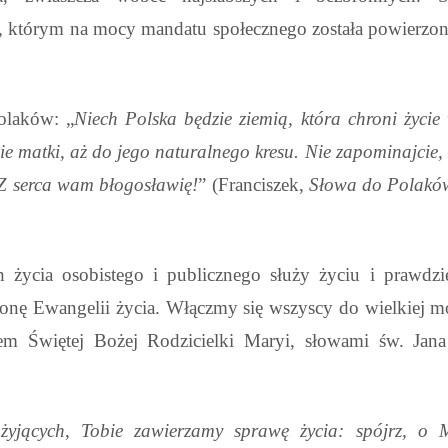
h, którym na mocy mandatu społecznego została powierzon
Polaków: „
Niech Polska będzie ziemią, która chroni życi
e matki, aż do jego naturalnego kresu. Nie zapominajcie, ż
. Z serca wam błogosławię!
” (Franciszek,
Słowa do Polaków
życia osobistego i publicznego służy życiu i prawdzi
ronę Ewangelii życia. Włączmy się wszyscy do wielkiej 
twem Świętej Bożej Rodzicielki Maryi, słowami św. Jan
yjących, Tobie zawierzamy sprawę życia: spójrz, o 