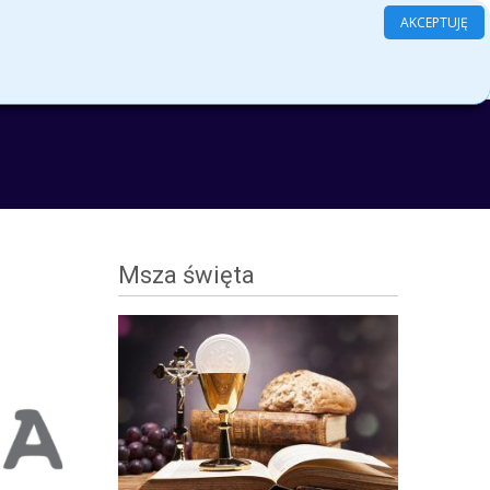
AKCEPTUJĘ
Search
amenty
Grupy
Kontakt
Log In
for:
Msza święta