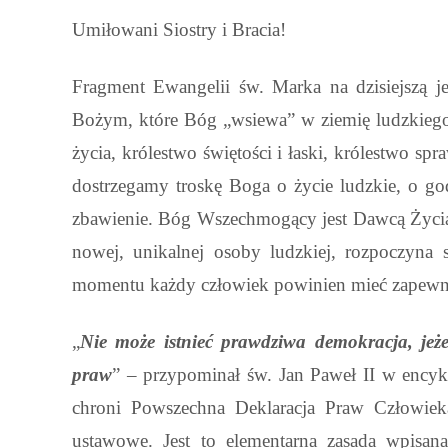
Umiłowani Siostry i Bracia!
Fragment Ewangelii św. Marka na dzisiejszą je
Bożym, które Bóg „wsiewa” w ziemię ludzkiego se
życia, królestwo świętości i łaski, królestwo sp
dostrzegamy troskę Boga o życie ludzkie, o g
zbawienie. Bóg Wszechmogący jest Dawcą Życia,
nowej, unikalnej osoby ludzkiej, rozpoczyna 
momentu każdy człowiek powinien mieć zapewni
„
Nie może istnieć prawdziwa demokracja, jeże
praw
” – przypominał św. Jan Paweł II w encyk
chroni Powszechna Deklaracja Praw Człowie
ustawowe. Jest to elementarna zasada wpisana