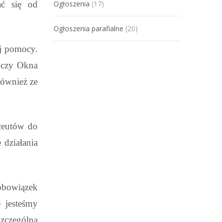
ać się od
Ogłoszenia
(17)
Ogłoszenia parafialne
(20)
ej pomocy.
i czy Okna
również ze
aceutów do
 działania
 obowiązek
 jesteśmy
zczególna