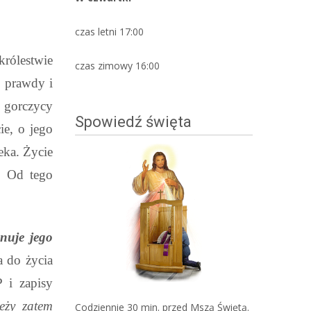
czas letni 17:00
królestwie
czas zimowy 16:00
o prawdy i
u gorczycy
Spowiedź święta
ie, o jego
eka. Życie
a. Od tego
anuje jego
a do życia
 i zapisy
eży zatem
Codziennie 30 min. przed Mszą Świętą.