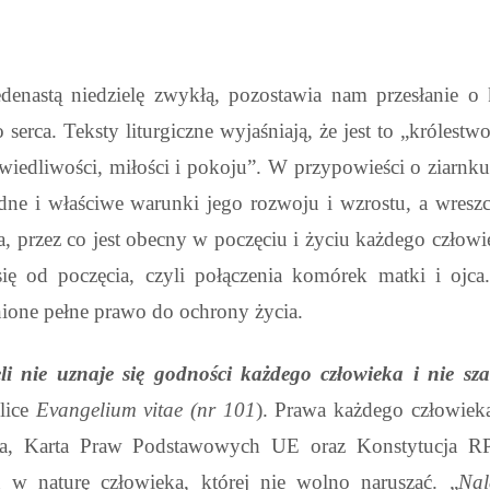
denastą niedzielę zwykłą, pozostawia nam przesłanie o 
rca. Teksty liturgiczne wyjaśniają, że jest to „królestw
rawiedliwości, miłości i pokoju”. W przypowieści o ziarnk
odne i właściwe warunki jego rozwoju
i wzrostu, a wreszc
 przez co jest obecny w poczęciu i życiu każdego człowi
się od poczęcia, czyli połączenia komórek matki i ojc
one pełne prawo do ochrony życia.
li nie uznaje się godności każdego człowieka i nie sz
lice
Evangelium vitae (nr 101
). Prawa każdego człowiek
ka, Karta Praw Podstawowych UE oraz Konstytucja RP
 w naturę człowieka, której nie wolno naruszać. „
Nal