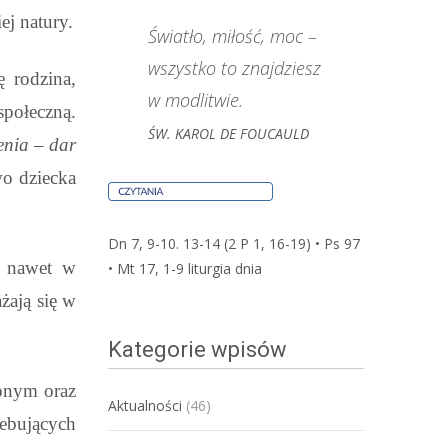
ej natury.
Światło, miłość, moc –
wszystko to znajdziesz
ę rodzina,
w modlitwie.
społeczną.
ŚW. KAROL DE FOUCAULD
enia – dar
o dziecka
Dn 7, 9-10. 13-14 (2 P 1, 16-19) • Ps 97
i nawet w
• Mt 17, 1-9
liturgia dnia
żają się w
Kategorie wpisów
onym oraz
Aktualności
(46)
ebujących