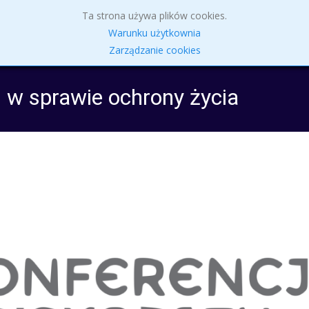
Skip
Ta strona używa plików cookies.
to
Parafia
Intencje Mszalne 27.07 – 2.08.2026 r.
Sakr
Warunku użytkownia
content
Zarządzanie cookies
u w sprawie ochrony życia