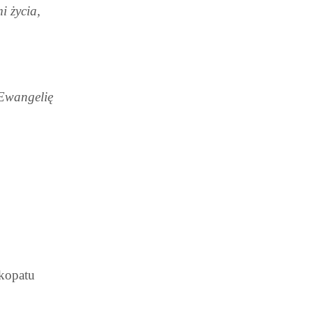
i życia,
 Ewangelię
skopatu