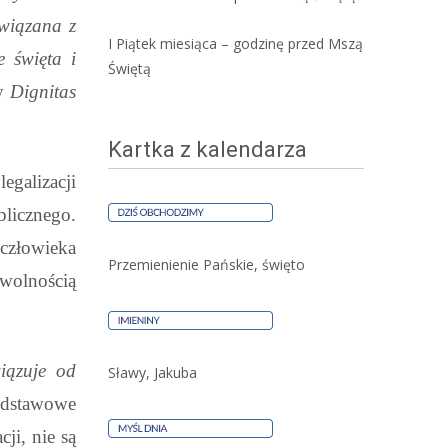
związana z
I Piątek miesiąca – godzinę przed Mszą
e święta i
Świętą
ry
Dignitas
Kartka z kalendarza
egalizacji
blicznego.
 człowieka
Przemienienie Pańskie, święto
wolnością
wiązuje od
Sławy, Jakuba
dstawowe
ji, nie są