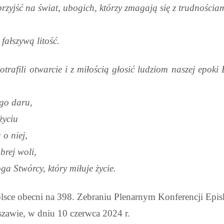
 przyjść na świat, ubogich, którzy zmagają się z trudnościam
fałszywą litość.
rafili otwarcie i z miłością głosić ludziom naszej epoki
ego daru,
życiu
o niej,
brej woli,
ga Stwórcy, który miłuje życie.
Polsce obecni na 398. Zebraniu Plenarnym Konferencji Epi
szawie, w dniu 10 czerwca 2024 r.