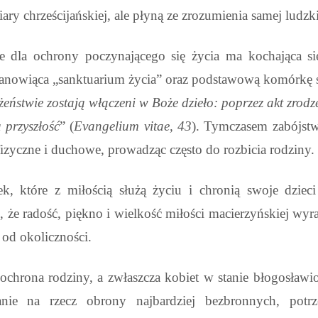
y chrześcijańskiej, ale płyną ze zrozumienia samej ludzki
ie dla ochrony poczynającego się życia ma kochająca si
anowiąca „sanktuarium życia” oraz podstawową komórkę 
eństwie zostają włączeni w Boże dzieło: poprzez akt zrodz
 przyszłość
” (
Evangelium vitae, 43
). Tymczasem zabójstw
zyczne i duchowe, prowadząc często do rozbicia rodziny.
k, które z miłością służą życiu i chronią swoje dziec
, że radość, piękno
i wielkość miłości macierzyńskiej wyra
e od okoliczności.
 ochrona rodziny, a zwłaszcza kobiet
w stanie błogosławi
nie na rzecz obrony najbardziej bezbronnych, potrz