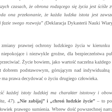
zych czasach, że obrona rodzącego się życia jest ściśle 
da ona przekonanie, że każda ludzka istota jest zawsz
j fazie swego rozwoju
”
(
Deklaracja Dykasterii Nauki Wia
i zmiany prawnej ochrony ludzkiego życia w kierunku l
o niepokojące
i niezwykle groźne, dla bezpieczeństwa pu
przeciwiać. Życie bowiem, jako wartość naczelna każdego
est dobrem podstawowym, górującym nad indywidualną 
nie ma prawa decydować o życiu drugiego człowieka.
ść każdej istoty ludzkiej ma charakter istotowy i obo
ita,
47
).
„Nie zabijaj” i „chroń ludzkie życie”
– to po
złowiek prawego sumienia. Wbrew dość powszechnej narrac