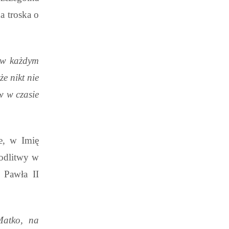
a troska o
e w każdym
e nikt nie
 w czasie
e, w Imię
modlitwy w
a Pawła II
Matko, na