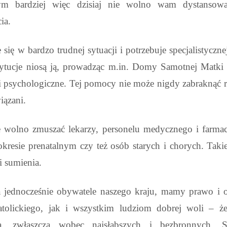
 Tym bardziej więc dzisiaj nie wolno wam dystansow
ia.
 się w bardzo trudnej sytuacji
i potrzebuje specjalistyczn
stytucje niosą ją, prowadząc m.in. Domy Samotnej Matk
 i psychologiczne. Tej pomocy nie może nigdy zabraknąć 
iązani.
nie wolno zmuszać lekarzy, personelu medycznego i farm
kresie prenatalnym czy też osób starych i chorych. Takie
 sumienia.
 a jednocześnie obywatele naszego kraju, mamy prawo i
olickiego, jak i wszystkim ludziom dobrej woli – że
, zwłaszcza wobec najsłabszych i bezbronnych. S