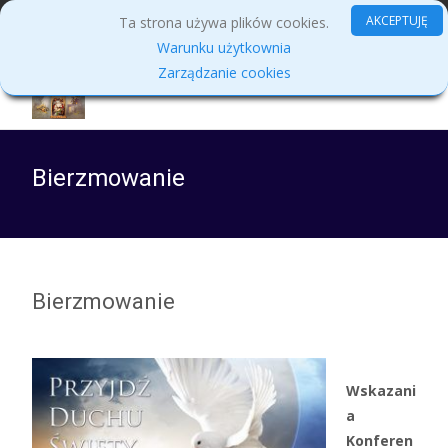
MENU
AKCEPTUJĘ
Ta strona używa plików cookies.
Warunku użytkownia
Zarządzanie cookies
Bierzmowanie
Bierzmowanie
Wskazani
a
Konferen