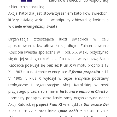
katolików świeckich do współpracy
z hierarchią kościelną.
Akcja Katolicka jest stowarzyszeniem katolików świeckich,
którzy działają w ścisłej współpracy z hierarchią kościelną
w dziele ewangelizacji świata.
Organizacja zrzeszająca ludzi świeckich w celu
apostołowania, kształtowała się długo. Zainteresowanie
Kościoła kwestią społeczną w II poł. XIX wieku przyczyniło
się do jej ścisłego określenia. Po raz pierwszy nazwą Akcja
Katolicka posłużył się
papież Pius X
w motu proprio z 18
XII 1903 r. a następnie w encyklice
Il fermo proposito
z 11
VI 1905 r. Pius X wyłożył w tejże encyklice podstawy
teologiczne i organizacyjne Akcji Katolickiej w myśl
przyjętego przez siebie hasła:
Instaurare omnia in Christo.
Formalny początek oraz ścisłe ramy organizacyjne nadał
Akcji Katolickiej
papież Pius XI
w encyklice
Ubi arcato Dei
z 23 XII 1922 r. oraz liście
Quae nobis
z 13 XII 1928 r.