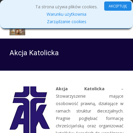
MENU
AKCEPTUJĘ
Ta strona używa plików cookies.
Warunku użytkownia
Zarządzanie cookies
Akcja Katolicka
Akcja Katolicka
–
Stowarzyszenie mające
osobowość prawną, działające w
ramach struktur diecezjalnych.
Pragnie pogłębiać formację
chrześcijańską oraz organizować