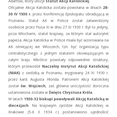
Adamski, który ułożył
Statut Akcji Katolickiej
.
Oficjalnie Akcja Katolicka została powołana w dniach
28-
30 IV 1930 r.
przez Konferencję Episkopatu obradującą w
Poznaniu. Statut AK w Polsce został zatwierdzony
osobiście przez Piusa XI w dniu 27 XI 1930 r. Był to jedyny,
poza Włochami, statut krajowy, za którym stał autorytet
papieża. Akcja Katolicka w Polsce miała być wzorowana na
AK istniejącej we Włoszech, tzn. być organizacją typu
centralistycznego z jednym statutem obowiązującym w
całym kraju. Wkrótce powstały odpowiednie struktury,
którym przewodził
Naczelny Instytut Akcji Katolickiej
(NIAK)
z siedzibą w Poznaniu, erygowany 24 XI 1930 r.
przez kard. Augusta Hlonda. Patronem Akcji Katolickiej
został
św. Wojciech
, zaś główna uroczystość doroczna
ustanowiona została w
Święto Chrystusa Króla
.
W latach
1930-32 biskupi powoływali Akcję Katolicką w
diecezjach
. Na krajowym zjeździe Akcji Katolickiej w
Krakowie (5-6 II 1934 r.) postanowiono ujednolicić