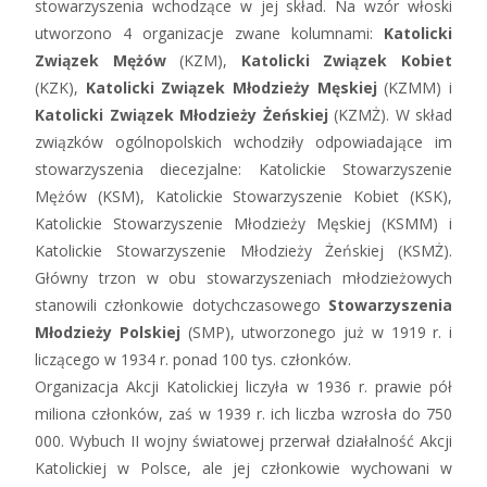
stowarzyszenia wchodzące w jej skład. Na wzór włoski
utworzono 4 organizacje zwane kolumnami:
Katolicki
Związek Mężów
(KZM),
Katolicki Związek Kobiet
(KZK),
Katolicki Związek Młodzieży Męskiej
(KZMM) i
Katolicki Związek Młodzieży Żeńskiej
(KZMŻ). W skład
związków ogólnopolskich wchodziły odpowiadające im
stowarzyszenia diecezjalne: Katolickie Stowarzyszenie
Mężów (KSM), Katolickie Stowarzyszenie Kobiet (KSK),
Katolickie Stowarzyszenie Młodzieży Męskiej (KSMM) i
Katolickie Stowarzyszenie Młodzieży Żeńskiej (KSMŻ).
Główny trzon w obu stowarzyszeniach młodzieżowych
stanowili członkowie dotychczasowego
Stowarzyszenia
Młodzieży Polskiej
(SMP), utworzonego już w 1919 r. i
liczącego w 1934 r. ponad 100 tys. członków.
Organizacja Akcji Katolickiej liczyła w 1936 r. prawie pół
miliona członków, zaś w 1939 r. ich liczba wzrosła do 750
000. Wybuch II wojny światowej przerwał działalność Akcji
Katolickiej w Polsce, ale jej członkowie wychowani w