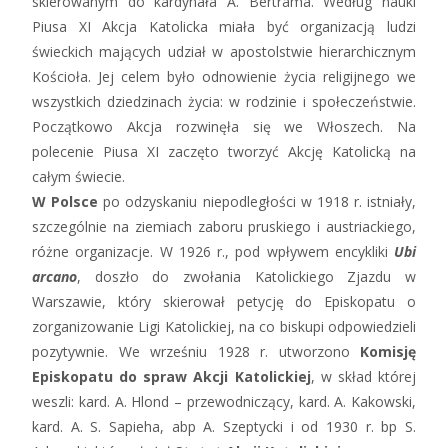
skierowanym do kardynała A. Bertrama. Według nauki
Piusa XI Akcja Katolicka miała być organizacją ludzi
świeckich mających udział w apostolstwie hierarchicznym
Kościoła. Jej celem było odnowienie życia religijnego we
wszystkich dziedzinach życia: w rodzinie i społeczeństwie.
Początkowo Akcja rozwinęła się we Włoszech. Na
polecenie Piusa XI zaczęto tworzyć Akcję Katolicką na
całym świecie.
W Polsce
po odzyskaniu niepodległości w 1918 r. istniały,
szczególnie na ziemiach zaboru pruskiego i austriackiego,
różne organizacje. W 1926 r., pod wpływem encykliki
Ubi
arcano
, doszło do zwołania Katolickiego Zjazdu w
Warszawie, który skierował petycję do Episkopatu o
zorganizowanie Ligi Katolickiej, na co biskupi odpowiedzieli
pozytywnie. We wrześniu 1928 r. utworzono
Komisję
Episkopatu do spraw Akcji Katolickiej
, w skład której
weszli: kard. A. Hlond – przewodniczący, kard. A. Kakowski,
kard. A. S. Sapieha, abp A. Szeptycki i od 1930 r. bp S.