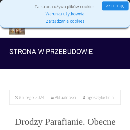
MENU
AKCEPTUJĘ
Ta strona używa plików cookies.
Warunku użytkownia
Zarządzanie cookies
STRONA W PRZEBUDOWIE
8 lutego 2024
Aktualności
pgosztyladmin
Drodzy Parafianie. Obecne