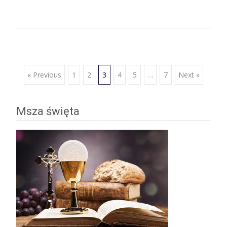
Posts
« Previous
1
2
3
4
5
…
7
Next »
navigation
Msza święta