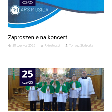
cze/25
Zaproszenie na koncert
28 czerwca 2025
Aktualności
Tomasz Słodyczka
25
cze/25