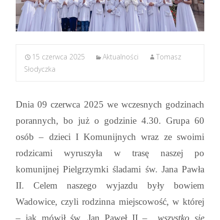
15 czerwca 2025
Aktualności
Tomasz
Słodyczka
Dnia 09 czerwca 2025 we wczesnych godzinach
porannych, bo już o godzinie 4.30. Grupa 60
osób – dzieci I Komunijnych wraz ze swoimi
rodzicami wyruszyła w trasę naszej po
komunijnej Pielgrzymki śladami św. Jana Pawła
II. Celem naszego wyjazdu były bowiem
Wadowice, czyli rodzinna miejscowość, w której
– jak mówił św. Jan Paweł II –
„wszystko się