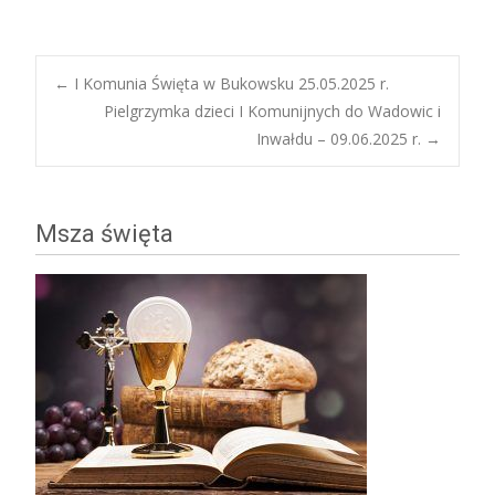
Post
←
I Komunia Święta w Bukowsku 25.05.2025 r.
Pielgrzymka dzieci I Komunijnych do Wadowic i
Inwałdu – 09.06.2025 r.
→
navigation
Msza święta