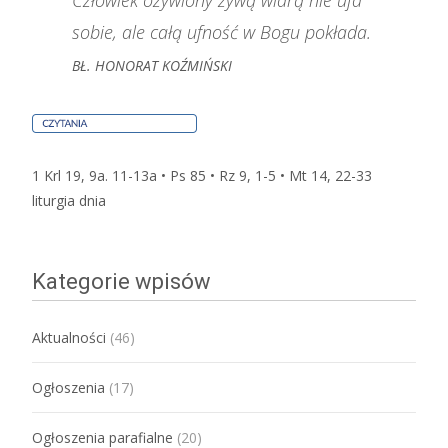
Człowiek ożywiony żywą wiarą nie ufa
sobie, ale całą ufność w Bogu pokłada.
BŁ. HONORAT KOŹMIŃSKI
1 Krl 19, 9a. 11-13a • Ps 85 • Rz 9, 1-5 • Mt 14, 22-33
liturgia dnia
Kategorie wpisów
Aktualności
(46)
Ogłoszenia
(17)
Ogłoszenia parafialne
(20)