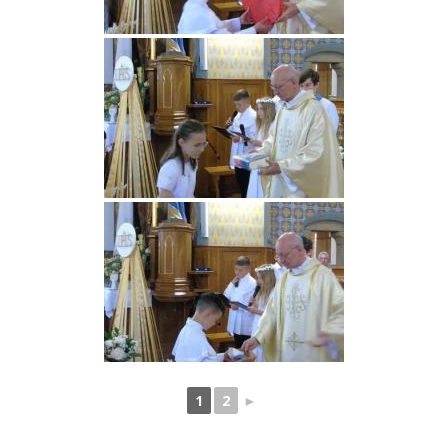
1
2
►