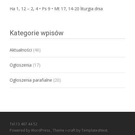
Ha 1, 12 – 2, 4 • Ps 9 • Mt 17, 14-20
liturgia dnia
Kategorie wpisów
Aktualności
(46)
Ogłoszenia
(17)
Ogłoszenia parafialne
(20)
Tel:13 467 44 52
Powered by WordPress
, Theme
i-craft
by TemplatesNext.