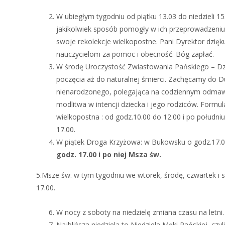
W ubiegłym tygodniu od piątku 13.03 do niedzieli 1
jakikolwiek sposób pomogły w ich przeprowadzeniu, 
swoje rekolekcje wielkopostne. Pani Dyrektor dzi
nauczycielom za pomoc i obecność. Bóg zapłać.
W środę Uroczystość Zwiastowania Pańskiego – Dzie
poczęcia aż do naturalnej śmierci. Zachęcamy do 
nienarodzonego, polegająca na codziennym odmawia
modlitwa w intencji dziecka i jego rodziców. Formu
wielkopostna : od godz.10.00 do 12.00 i po południ
17.00.
W piątek Droga Krzyżowa: w Bukowsku o godz.17.00
godz. 17.00 i po niej Msza św.
5.Msze św. w tym tygodniu we wtorek, środę, czwartek i 
17.00.
W nocy z soboty na niedzielę zmiana czasu na letni.
Najbliższa niedziela to Niedziela Męki Pańskiej, c