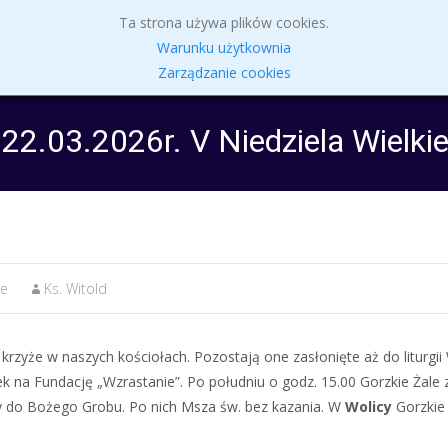
Skip
Ta strona używa plików cookies.
to
Parafia
Intencje Mszalne 27.07 – 2.08.2026 r.
Sakr
Warunku użytkownia
content
Zarządzanie cookies
22.03.2026r. V Niedziela Wielki
ne
Ks. Witold
krzyże w naszych kościołach. Pozostają one zasłonięte aż do liturgii
k na Fundację „Wzrastanie”. Po południu o godz. 15.00 Gorzkie Żale
ty do Bożego Grobu. Po nich Msza św. bez kazania. W
Wolicy
Gorzkie