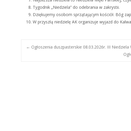
Tygodnik „Niedziela” do odebrania w zakrystii.
Dziękujemy osobom sprzątającym kościół. Bóg zapł
W przyszłą niedzielę AK organizuje wyjazd do Kalwar
Post
←
Ogłoszenia duszpasterskie 08.03.2026r. III Niedziela
Ogł
navigation