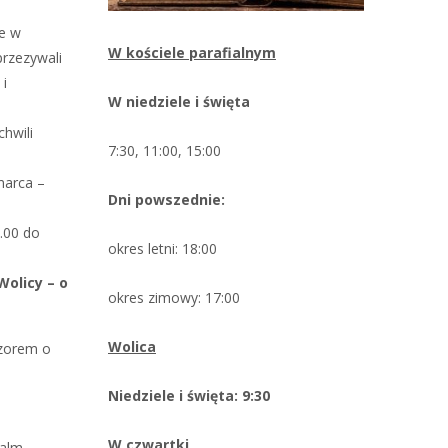
re w
W kościele parafialnym
przezywali
 i
W niedziele i święta
hwili
7:30, 11:00, 15:00
marca –
Dni powszednie:
6.00 do
okres letni: 18:00
Wolicy – o
okres zimowy: 17:00
Wolica
czorem o
Niedziele i święta: 9:30
W czwartki
alm.