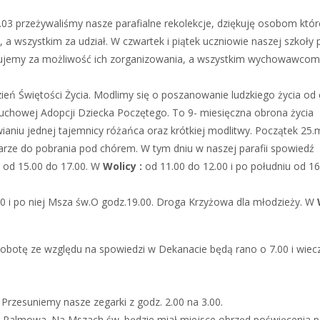
5.03 przeżywaliśmy nasze parafialne rekolekcje, dziękuję osobom któ
a wszystkim za udział. W czwartek i piątek uczniowie naszej szkoły 
ękujemy za możliwość ich zorganizowania, a wszystkim wychowawcom
ń Świętości Życia. Modlimy się o poszanowanie ludzkiego życia od c
Duchowej Adopcji Dziecka Poczętego. To 9- miesięczna obrona życia
niu jednej tajemnicy różańca oraz krótkiej modlitwy. Początek 25.
larze do pobrania pod chórem. W tym dniu w naszej parafii spowiedź
u od 15.00 do 17.00. W
Wolicy :
od 11.00 do 12.00 i po południu od 1
 i po niej Msza św.O godz.19.00. Droga Krzyżowa dla młodzieży. W
sobotę ze względu na spowiedzi w Dekanacie będą rano o 7.00 i wie
 Przesuniemy nasze zegarki z godz. 2.00 na 3.00.
zyli Palmowa. Na Mszach św. będzie miał miejsce obrzęd poświęcenia p