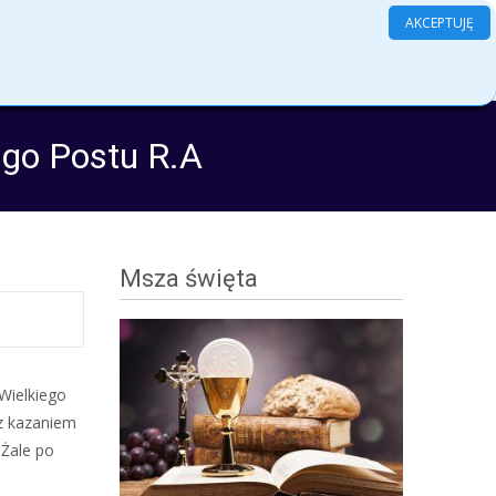
AKCEPTUJĘ
Search
amenty
Grupy
Kontakt
Log In
for:
ego Postu R.A
Msza święta
 Wielkiego
 z kazaniem
 Żale po