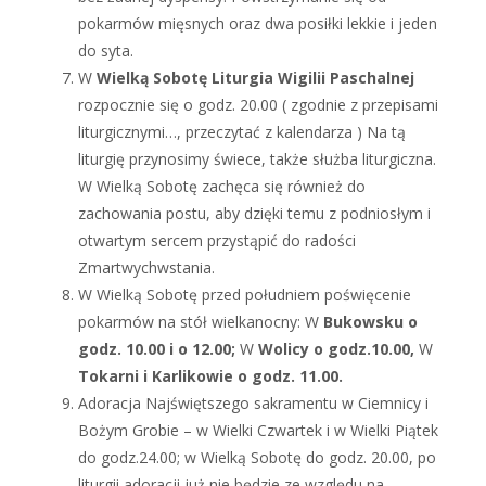
pokarmów mięsnych oraz dwa posiłki lekkie i jeden
do syta.
W
Wielką Sobotę Liturgia Wigilii Paschalnej
rozpocznie się o godz. 20.00 ( zgodnie z przepisami
liturgicznymi…, przeczytać z kalendarza ) Na tą
liturgię przynosimy świece, także służba liturgiczna.
W Wielką Sobotę zachęca się również do
zachowania postu, aby dzięki temu z podniosłym i
otwartym sercem przystąpić do radości
Zmartwychwstania.
W Wielką Sobotę przed południem poświęcenie
pokarmów na stół wielkanocny: W
Bukowsku o
godz. 10.00 i o 12.00;
W
Wolicy o godz.10.00,
W
Tokarni i Karlikowie o godz. 11.00.
Adoracja Najświętszego sakramentu w Ciemnicy i
Bożym Grobie – w Wielki Czwartek i w Wielki Piątek
do godz.24.00; w Wielką Sobotę do godz. 20.00, po
liturgii adoracji już nie będzie ze względu na