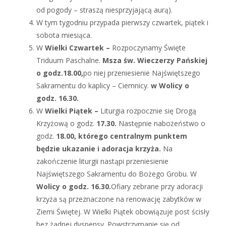
od pogody – straszą niesprzyjającą aurą).
W tym tygodniu przypada pierwszy czwartek, piątek i
sobota miesiąca.
W
Wielki Czwartek –
Rozpoczynamy Święte
Triduum Paschalne.
Msza św. Wieczerzy Pańskiej
o godz.18.00,
po niej przeniesienie Najświętszego
Sakramentu do kaplicy – Ciemnicy.
w Wolicy o
godz. 16.30.
W
Wielki Piątek –
Liturgia rozpocznie się Drogą
Krzyżową o godz.
17.30.
Następnie nabożeństwo o
godz.
18.00, którego centralnym punktem
będzie ukazanie i adoracja krzyża.
Na
zakończenie liturgii nastąpi przeniesienie
Najświętszego Sakramentu do Bożego Grobu. W
Wolicy o godz. 16.30.
Ofiary zebrane przy adoracji
krzyża są przeznaczone na renowację zabytków w
Ziemi Świętej. W Wielki Piątek obowiązuje post ścisły
bez żadnej dyspensy. Powstrzymanie się od