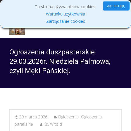
MENU
AKCEPTUJĘ
Ta strona używa plików cookies.
Warunku użytkownia
Zarządzanie cookies
Ogłoszenia duszpasterskie
29.03.2026r. Niedziela Palmowa,
czyli Męki Pańskiej.
29 marca 2026
Ogłoszenia
,
Ogłoszenia
parafialne
Ks. Witold