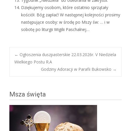
Tygodnik „Niedziela” do odebrania w zakrystii.
Dziękujemy osobom, które ostatnio sprzątały
kościół. Bóg zapłać! W następnej kolejności prosimy
następujące osoby: w środę po Mszy św: … i w
sobotę po liturgii Wigilii Paschalnej…
Post
←
Ogłoszenia duszpasterskie 22.03.2026r. V Niedziela
Wielkiego Postu R.A
Godziny Adoracji w Parafii Bukowsko
→
navigation
Msza święta