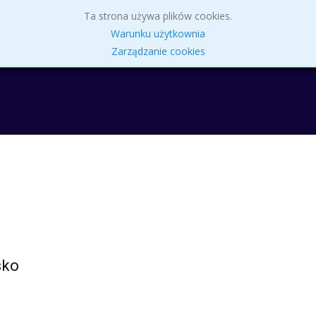
Skip
Ta strona używa plików cookies.
to
Parafia
Intencje Mszalne 27.07 – 2.08.2026 r.
Sakr
Warunku użytkownia
content
Zarządzanie cookies
sko