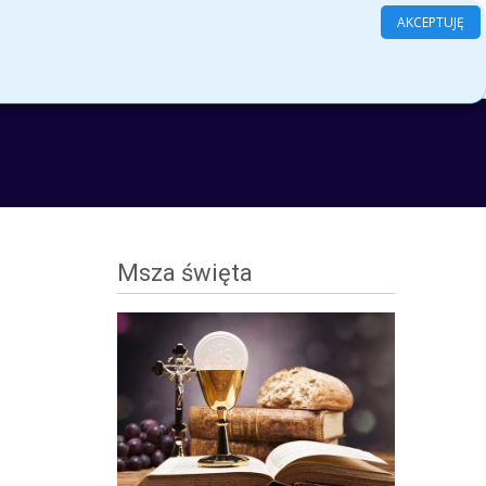
AKCEPTUJĘ
Search
amenty
Grupy
Kontakt
Log In
for:
Msza święta