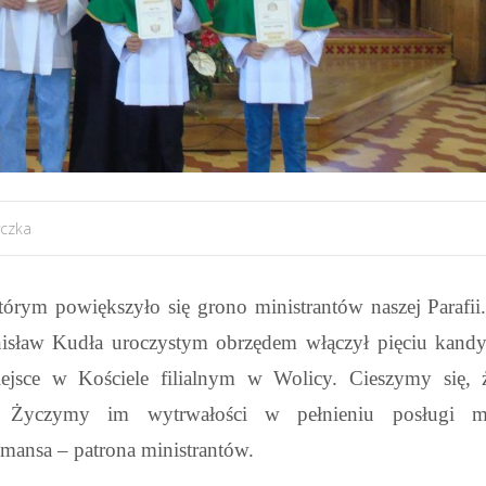
czka
tórym powiększyło się grono ministrantów naszej Parafii
anisław Kudła uroczystym obrzędem włączył pięciu kand
jsce w Kościele filialnym w Wolicy. Cieszymy się, ż
y. Życzymy im wytrwałości w pełnieniu posługi min
hmansa – patrona ministrantów.