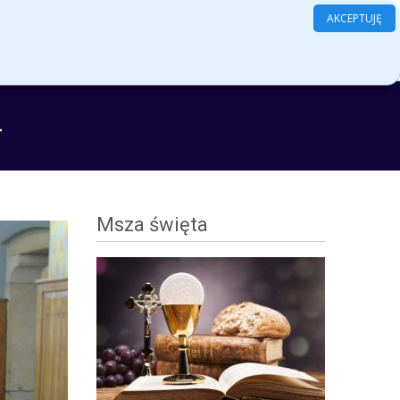
AKCEPTUJĘ
Search
amenty
Grupy
Kontakt
Log In
for:
4
Msza święta