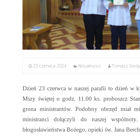
23 czerwca 2024
Aktualności
Tomasz Słody
Dzień 23 czerwca w naszej parafii to dzień w k
Mszy świętej o godz. 11.00 ks. proboszcz St
grona ministrantów. Podobny obrzęd miał mie
ministranci dołączyli do naszej wspólnot
błogosławieństwa Bożego, opieki św. Jana Berc