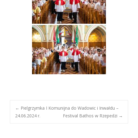
Post
←
Pielgrzymka I Komunijna do Wadowic i Inwałdu –
24.06.2024 r.
Festival Bathos w Rzepedzi
→
navigation