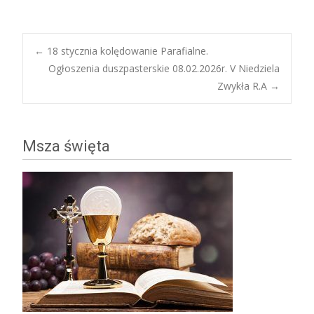
Post
←
18 stycznia kolędowanie Parafialne.
Ogłoszenia duszpasterskie 08.02.2026r. V Niedziela
Zwykła R.A
→
navigation
Msza święta