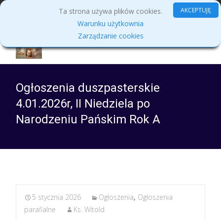
MENU
AKCEPTUJĘ
Ta strona używa plików cookies.
Warunku użytkownia
Zarządzanie cookies
Ogłoszenia duszpasterskie
4.01.2026r, II Niedziela po
Narodzeniu Pańskim Rok A
5 stycznia 2026
Ogłoszenia
,
Ogłoszenia
parafialne
Ks. Witold